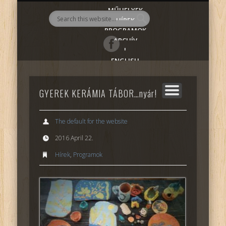
MŰHELYEK
AlmadiART
HÍREK
PROGRAMOK
ARCHÍV
|
ENGLISH
GYEREK KERÁMIA TÁBOR…nyár!
The default for the website
2016 April 22.
Hírek
,
Programok