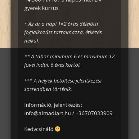
gyerek kurzus
* Az ár a napi 1×2 órás délelőtti
foglalkozást tartalmazza, étkezés
nélkül.
** A tábor minimum 6 és maximum 12
fővel indul, 6 éves kortól.
*** A helyek betöltése jelentkezési
sorrendben történik.
Információ, jelentkezés:
info@almadiart.hu / +36707033909
Kedvcsináló