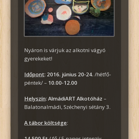
Nyáron is várjuk az alkotni vágyó
gyerekeket!
Időpont
: 2016. június 20-24.
/hétfő-
péntek/ –
10.00-12.00
Helyszín
: AlmádiART Alkotóház
–
Balatonalmádi, Széchenyi sétány 3.
A tábor költsége
:
14.500 Ft
/ fő / 5 napos intenzív