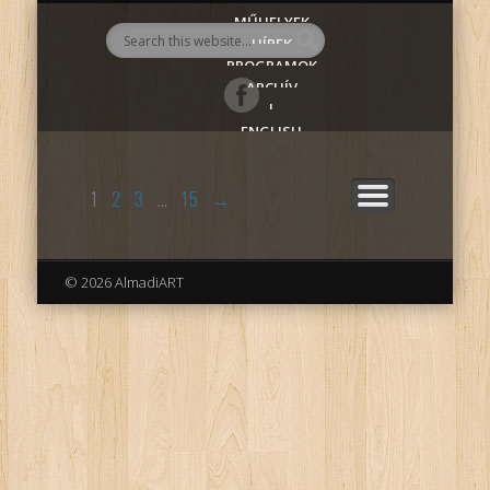
MŰHELYEK
AlmadiART
HÍREK
PROGRAMOK
ARCHÍV
|
ENGLISH
1
2
3
…
15
→
© 2026 AlmadiART