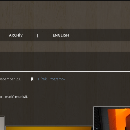
ARCHÍV
|
ENGLISH
December 23.
Hírek
,
Programok
art-osok” munkái.