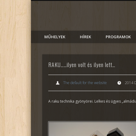
AlmadiART
Facebook
MŰHELYEK
HÍREK
PROGRAMOK
RAKU……ilyen volt és ilyen lett…
The default for the website
2014 
A raku technika gyönyörei. Lelkes és ügyes „almádi