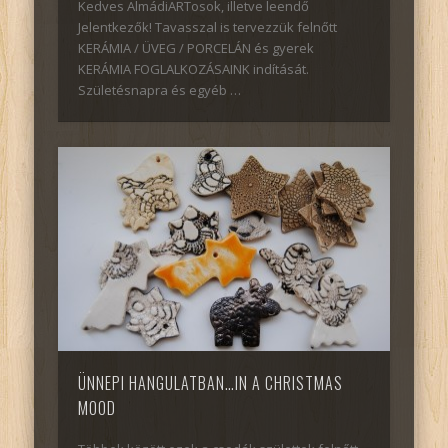
Kedves AlmádiARTosok, illetve leendő
Jelentkezők! Tavasszal is tervezzük felnőtt
KERÁMIA / ÜVEG / PORCELÁN és gyerek
KERÁMIA FOGLALKOZÁSAINK indítását.
Születésnapra és egyéb …
ÜNNEPI HANGULATBAN…IN A CHRISTMAS
MOOD