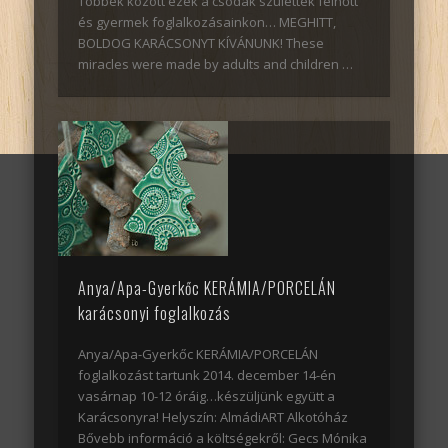
Többek között ezek a csodák születtek felnőtt
és gyermek foglalkozásainkon… MEGHITT,
BOLDOG KARÁCSONYT KÍVÁNUNK! These
miracles were made by adults and children …
Anya/Apa-Gyerkőc KERÁMIA/PORCELÁN
karácsonyi foglalkozás
Anya/Apa-Gyerkőc KERÁMIA/PORCELÁN
foglalkozást tartunk 2014. december 14-én
vasárnap 10-12 óráig…készüljünk együtt a
Karácsonyra! Helyszín: AlmádiART Alkotóház
Bővebb információ a költségekről: Gecs Mónika