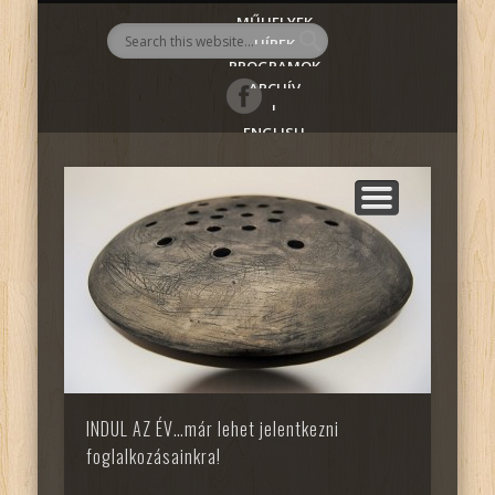
MŰHELYEK
AlmadiART
HÍREK
PROGRAMOK
ARCHÍV
|
ENGLISH
INDUL AZ ÉV…már lehet jelentkezni
foglalkozásainkra!